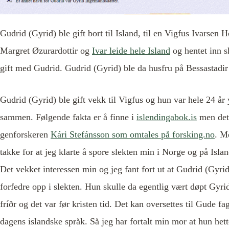
Gudrid (Gyrid) ble gift bort til Island, til en Vigfus Ivarsen 
Margret Øzurardottir og
Ivar leide hele Island
og hentet inn s
gift med Gudrid. Gudrid (Gyrid) ble da husfru på Bessastadir 
Gudrid (Gyrid) ble gift vekk til Vigfus og hun var hele 24 år
sammen. Følgende fakta er å finne i
islendingabok.is
men det 
genforskeren
Kári Stefánsson som omtales på forsking.no
. M
takke for at jeg klarte å spore slekten min i Norge og på Isl
Det vekket interessen min og jeg fant fort ut at Gudrid (Gyr
forfedre opp i slekten. Hun skulle da egentlig vært døpt Gyri
fríðr og det var før kristen tid. Det kan oversettes til Gude
dagens islandske språk. Så jeg har fortalt min mor at hun hett