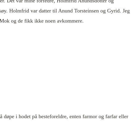
nger. Det var mine forfedre, Holmfrid Anundsdotter og
øy. Holmfrid var datter til Anund Torsteinsen og Gyrid. Jeg
on Mok og de fikk ikke noen avkommere.
å døpe i hodet på besteforeldre, enten farmor og farfar eller