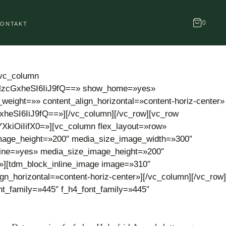
0
KONTAKT
[vc_column
ZGlzcGxheSI6IiJ9fQ==» show_home=»yes»
nt_weight=»» content_align_horizontal=»content-horiz-center»
heSI6IiJ9fQ==»][/vc_column][/vc_row][vc_row
kiOiIifX0=»][vc_column flex_layout=»row»
_image_height=»200″ media_size_image_width=»300″
nline=»yes» media_size_image_height=»200″
»][tdm_block_inline_image image=»310″
_horizontal=»content-horiz-center»][/vc_column][/vc_row]
nt_family=»445″ f_h4_font_family=»445″