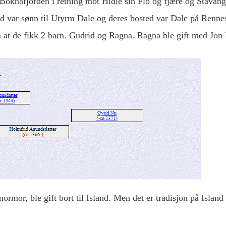
er Boknafjorden i retning mot Hidle sin Flo og fjære og Stava
 var sønn til Utyrm Dale og deres bosted var Dale på Rennes
om at de fikk 2 barn. Gudrid og Ragna. Ragna ble gift med J
rmor, ble gift bort til Island. Men det er tradisjon på Island 