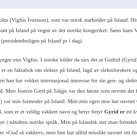
Holm (Vigfús Ívarsson), som var norsk statholder på Island. His
katt på Island på vegne av det norske kongeriket. Sønn hans V
(presidentboligen på Island pr i dag).
 yngre enn Vigfus. I norske kilder da sies det at Gudrid (Gyri
er en faktabok om slekter på Island, lagd av slektsforskere o
en han har vekket internasjonal interesse for sin gen- og slek
and. Men Jostein Gard på Talgje var den første som nevnte det
id) var min formoder på Island. Men min egen mor har navnet 
d, som er et veldig vakkert navn og betyr
betyr
Gyrid er
eit k
 fager i nåtidens norske språk. Men på Islandsk sier man frem
er «Gud så vakker», men hun har alltid misslikt navnet sitt fo