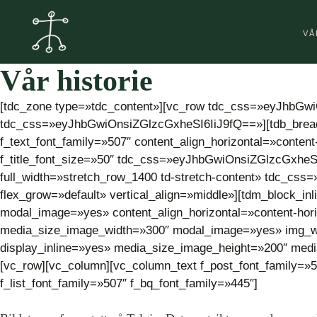
Hopp
til
VÅ
innhold
Vår historie
[tdc_zone type=»tdc_content»][vc_row tdc_css=»eyJhbG
tdc_css=»eyJhbGwiOnsiZGlzcGxheSI6IiJ9fQ==»][tdb_brea
f_text_font_family=»507″ content_align_horizontal=»content-h
f_title_font_size=»50″ tdc_css=»eyJhbGwiOnsiZGlzcGxheS
full_width=»stretch_row_1400 td-stretch-content» tdc_c
flex_grow=»default» vertical_align=»middle»][tdm_block_
modal_image=»yes» content_align_horizontal=»content-hor
media_size_image_width=»300″ modal_image=»yes» img_widt
display_inline=»yes» media_size_image_height=»200″ medi
[vc_row][vc_column][vc_column_text f_post_font_family=»5
f_list_font_family=»507″ f_bq_font_family=»445″]