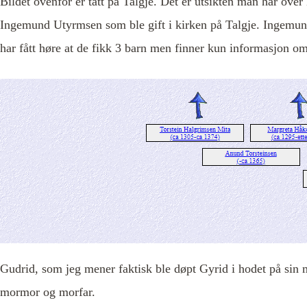
Bildet ovenfor er tatt på Talgje. Det er utsikten man har ov
Ingemund Utyrmsen som ble gift i kirken på Talgje. Ingemund
har fått høre at de fikk 3 barn men finner kun informasjon 
Gudrid, som jeg mener faktisk ble døpt Gyrid i hodet på sin mo
mormor og morfar.