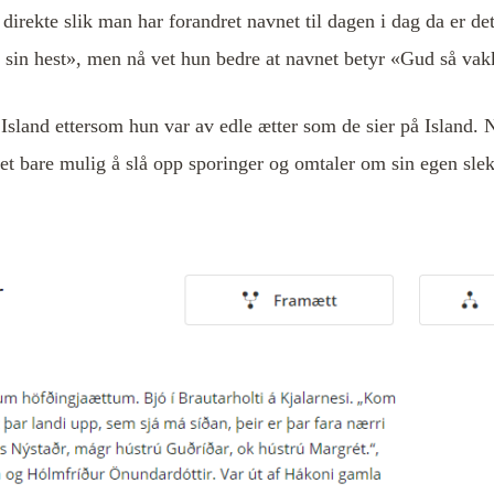
irekte slik man har forandret navnet til dagen i dag da er det
sin hest», men nå vet hun bedre at navnet betyr «Gud så vakk
Island ettersom hun var av edle ætter som de sier på Island. 
t bare mulig å slå opp sporinger og omtaler om sin egen slek