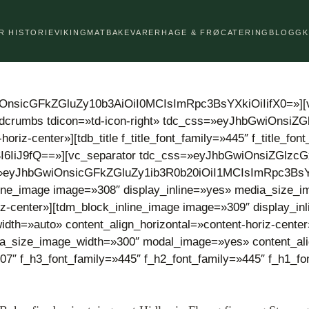
R HISTORIE
VIKINGMAT
BAKEVARER
HAGE & FRØ
CATERING
BLOGG
wiOnsicGFkZGluZy10b3AiOiI0MCIsImRpc3BsYXkiOiIifX0=»]
dcrumbs tdicon=»td-icon-right» tdc_css=»eyJhbGwiOnsi
oriz-center»][tdb_title f_title_font_family=»445″ f_title_fo
I6IiJ9fQ==»][vc_separator tdc_css=»eyJhbGwiOnsiZGlzcGx
ss=»eyJhbGwiOnsicGFkZGluZy1ib3R0b20iOiI1MCIsImRpc3BsYX
inline_image image=»308″ display_inline=»yes» media_size
iz-center»][tdm_block_inline_image image=»309″ display_i
h=»auto» content_align_horizontal=»content-horiz-center
a_size_image_width=»300″ modal_image=»yes» content_align
07″ f_h3_font_family=»445″ f_h2_font_family=»445″ f_h1_fo