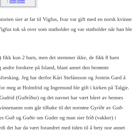
torien sier at far til Vigfus, Ivar var gift med en norsk kvinne
igfus tok så over som statholder og var statholder når han ble
d) fikk kun 2 barn, men det stemmer ikke, de fikk 8 barn
g andre forskere på Island, blant annet den berømte
tsforsking. Jeg har derfor Kári Stefánsson og Jostein Gard å
 for meg at Holmfrid og Ingemund ble gift i kirken på Talgje.
Gudrid (Guðríður) og det navnet har vært båret av hennes
vinnenamn som går tilbake til det norrøne Gyríðr av Guð-
deles Guð og Guðir om Guder og man sier fríð (vakker) i
rdi det har da vært forandret med tiden til å bety noe annet