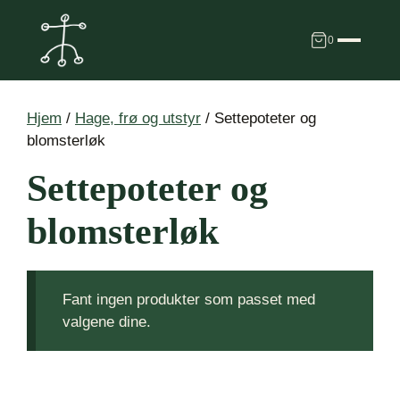
Hopp
til
0
innhold
Hjem
/
Hage, frø og utstyr
/ Settepoteter og
blomsterløk
Settepoteter og
blomsterløk
Fant ingen produkter som passet med
valgene dine.