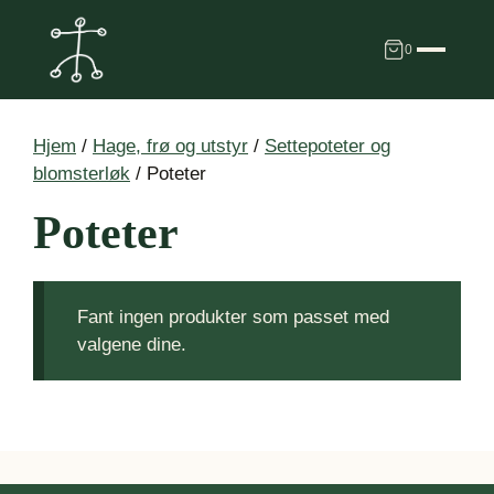
Hopp
til
0
innhold
Hjem
/
Hage, frø og utstyr
/
Settepoteter og
blomsterløk
/ Poteter
Poteter
Fant ingen produkter som passet med
valgene dine.